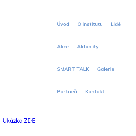
Institut
Equilibrium
Úvod
O institutu
Lidé
Bárta,
Civilizace
Akce
Aktuality
a cykly
SMART TALK
Galerie
Partneři
Kontakt
Ukázka ZDE