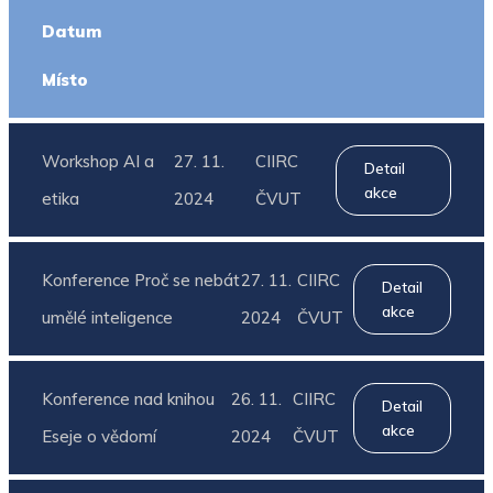
Datum
Místo
Workshop AI a
27. 11.
CIIRC
Detail
akce
etika
2024
ČVUT
Konference Proč se nebát
27. 11.
CIIRC
Detail
akce
umělé inteligence
2024
ČVUT
Konference nad knihou
26. 11.
CIIRC
Detail
akce
Eseje o vědomí
2024
ČVUT