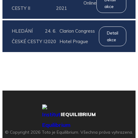
Online
akce
CESTY II
2021
HLEDÁNÍ
24. 6.
Clarion Congress
Detail
akce
ČESKÉ CESTY I
2020
Hotel Prague
IEQUILIBRIUM
© Copyright 2026 Toto je Equilibrium. Všechna práva vyhrazena.