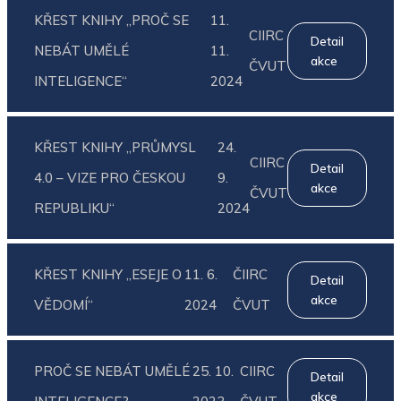
KŘEST KNIHY „PROČ SE
11.
CIIRC
Detail
NEBÁT UMĚLÉ
11.
akce
ČVUT
INTELIGENCE“
2024
KŘEST KNIHY „PRŮMYSL
24.
CIIRC
Detail
4.0 – VIZE PRO ČESKOU
9.
akce
ČVUT
REPUBLIKU“
2024
KŘEST KNIHY „ESEJE O
11. 6.
ČIIRC
Detail
akce
VĚDOMÍ“
2024
ČVUT
PROČ SE NEBÁT UMĚLÉ
25. 10.
CIIRC
Detail
akce