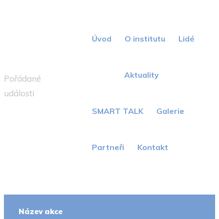
Institut
Equilibrium
Úvod
O institutu
Lidé
Akce
Akce
Aktuality
Pořádané
události
SMART TALK
Galerie
Partneři
Kontakt
Název akce