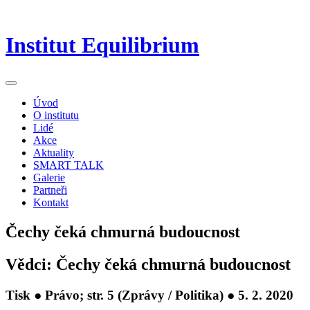
Institut Equilibrium
Úvod
O institutu
Lidé
Akce
Aktuality
SMART TALK
Galerie
Partneři
Kontakt
Čechy čeká chmurná budoucnost
Vědci: Čechy čeká chmurná budoucnost
Tisk
●
Právo
; str. 5 (Zprávy / Politika) ● 5. 2. 2020