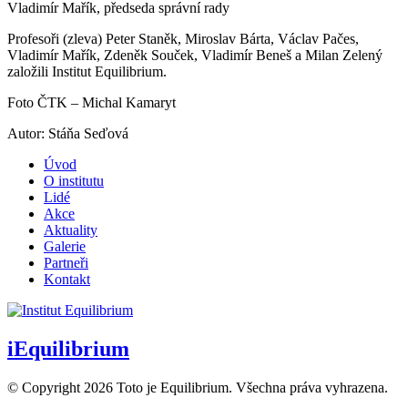
Vladimír Mařík, předseda správní rady
Profesoři (zleva) Peter Staněk, Miroslav Bárta, Václav Pačes,
Vladimír Mařík, Zdeněk Souček, Vladimír Beneš a Milan Zelený
založili Institut Equilibrium.
Foto ČTK – Michal Kamaryt
Autor: Stáňa Seďová
Úvod
O institutu
Lidé
Akce
Aktuality
Galerie
Partneři
Kontakt
iEquilibrium
© Copyright 2026 Toto je Equilibrium. Všechna práva vyhrazena.