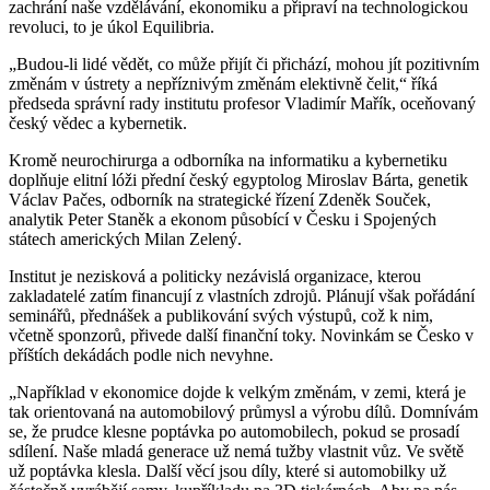
zachrání naše vzdělávání, ekonomiku a připraví na technologickou
revoluci, to je úkol Equilibria.
„Budou-li lidé vědět, co může přijít či přichází, mohou jít pozitivním
změnám v ústrety a nepříznivým změnám elektivně čelit,“ říká
předseda správní rady institutu profesor Vladimír Mařík, oceňovaný
český vědec a kybernetik.
Kromě neurochirurga a odborníka na informatiku a kybernetiku
doplňuje elitní lóži přední český egyptolog Miroslav Bárta, genetik
Václav Pačes, odborník na strategické řízení Zdeněk Souček,
analytik Peter Staněk a ekonom působící v Česku i Spojených
státech amerických Milan Zelený.
Institut je nezisková a politicky nezávislá organizace, kterou
zakladatelé zatím financují z vlastních zdrojů. Plánují však pořádání
seminářů, přednášek a publikování svých výstupů, což k nim,
včetně sponzorů, přivede další finanční toky. Novinkám se Česko v
příštích dekádách podle nich nevyhne.
„Například v ekonomice dojde k velkým změnám, v zemi, která je
tak orientovaná na automobilový průmysl a výrobu dílů. Domnívám
se, že prudce klesne poptávka po automobilech, pokud se prosadí
sdílení. Naše mladá generace už nemá tužby vlastnit vůz. Ve světě
už poptávka klesla. Další věcí jsou díly, které si automobilky už