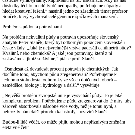
částečně vyrábějí samy, kupříkladu na 3D tiskárnách. Aby na nás
důsledky těchto trendů tvrdě nedopadly, potřebujeme nápady a
hledat kreativní řešení,“ nastínil jedno ze zásadních témat profesor
Souček, který vychoval celé generace špičkových manažerů.
Problém s půdou a potravinami
Na problém nekvalitní půdy a potravin upozorňuje slovenský
analytik Peter Staněk, který byl odborným poradcem slovenské i
české vlády. „Jaká je nejsvrchnější vrstva padesáti centimetrů půdy?
Kvalitní, nebo chemická? A jaké jsou potraviny, které z ní
získáváme a jimiž se živíme,“ ptá se prof. Staněk.
„Osmdesát až devadesát procent potravin je chemických. Jak
docílíme toho, abychom půdu zregenerovali? Potřebujeme k
jednomu stolu dostat odborníky ze všech dotčených oborů –
zemědělce, biology i hydrology a další,“ vysvětluje.
„Největší problém Evropské unie je vysychání půdy. To je také
komplexní problém. Potřebujeme půdu zregenerovat do té míry, aby
zároveň absorbovala násobně více vody, než je tomu nyní, a
nehrozily nám další přírodní katastrofy,“ uzavírá Staněk.
Budou-li lidé vědět, co může přijít, mohou nepříznivým změnám
elektivně čelit